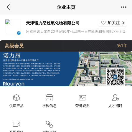
企业主页
加关注
天津诺力昂过氧化物有限公司
0
阿克苏诺贝尔自20世纪80年代以来一直在欧洲和美国地区生产Zi
egler-Natta催化剂
高级会员
第1年
供应产品
求购信息
荣誉资质
人才招聘